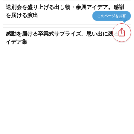
送別会を盛り上げる出し物・余興アイデア。感謝
を届ける演出
このページを共有
favorite_border
13
ios_share
感動を届ける卒業式サプライズ。思い出に残るア
イデア集
favorite_border
40
仕掛けが簡単！身近なアイテムで大爆笑を誘うド
ッキリのアイデア
favorite_border
124
content_copy
お別れ会で盛りあがる宴会ゲーム・パーティーゲ
ーム
favorite_border
歓迎会のサプライズ。感動のサプライズアイデア