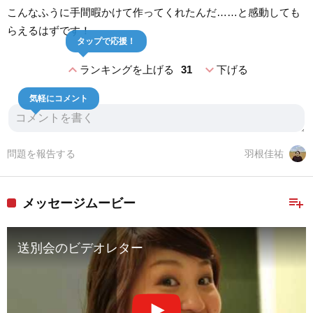
こんなふうに手間暇かけて作ってくれたんだ……と感動しても
らえるはずです！
タップで応援！
expand_less
expand_more
ランキングを上げる
31
下げる
気軽にコメント
問題を報告する
羽根佳祐
playlist_add
メッセージムービー
送別会のビデオレター