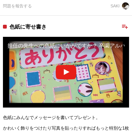
問題を報告する
SAKI
playlist_add
色紙に寄せ書き
担任の先生への色紙にいかがですか？ 卒園アルバム
色紙にみんなでメッセージを書いてプレゼント。
かわいく飾りをつけたり写真を貼ったりすればもっと特別な1枚