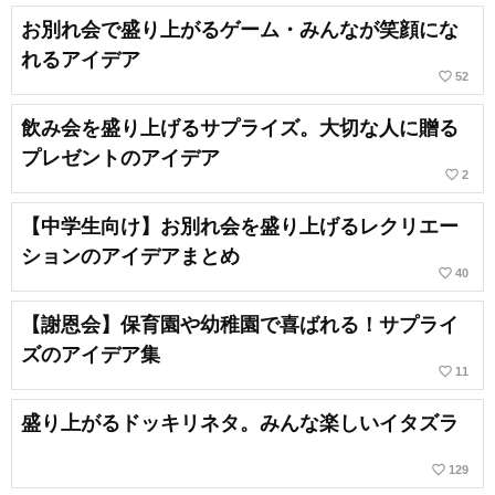
お別れ会で盛り上がるゲーム・みんなが笑顔にな
れるアイデア
favorite_border
52
飲み会を盛り上げるサプライズ。大切な人に贈る
プレゼントのアイデア
favorite_border
2
【中学生向け】お別れ会を盛り上げるレクリエー
ションのアイデアまとめ
favorite_border
40
【謝恩会】保育園や幼稚園で喜ばれる！サプライ
ズのアイデア集
favorite_border
11
盛り上がるドッキリネタ。みんな楽しいイタズラ
favorite_border
129