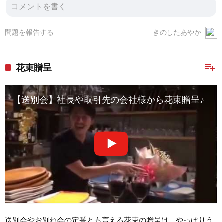
問題を報告する
きのしたあやか
playlist_add
花束贈呈
【送別会】社長や取引先の会社様から花束贈呈♪
送別会やお別れ会の定番とも言える花束の贈呈は、やっぱりう