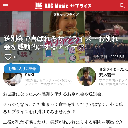
素敵なサプライズ
送別会で喜ばれるサプライズ・お別れ
会を感動的にするアイデア
favorite_border
最終更新：
2026/5/5
16
鍵盤弾き
音楽ライターのボ
お気に入りに登録
SAKI
荒木若干
6歳の頃からエレクトーンを始め、
プロアマ問わずライ
ディズニー音楽やアニソン、ドラ
PA、映像写真のカ
マや映画音楽を主に演奏。
店店員、物流拠点の
YouTubeやSNSに演奏動画を投稿
さまざまな職種を経
お世話になった人へ感謝を伝えるお別れ会や送別会。
したり、コンサート活動をしたり
業ライターとして日
しています。エレクトーンの経験
います。これまでに
を活かし、学生時代にはシンセサ
サイトでの作品紹介記
せっかくなら、ただ集まって食事をするだけではなく、心に残
イザーやピアノもはじめ、学校主
PLACE株式会社様の「
催のイベントにも出演。ライター
BEST」特典ライナ
るサプライズを仕掛けてみませんか？
としては、音楽関連記事だけでな
等に携わらせていた
くさまざまなジャンルの記事に触
音楽経験としては、
主役が思わず涙したり、笑顔があふれたりする瞬間を演出でき
れてきたので、これまでの経験を
ーを始め、学生時代
活かしながら「やってみたい！」
に注力。その後15