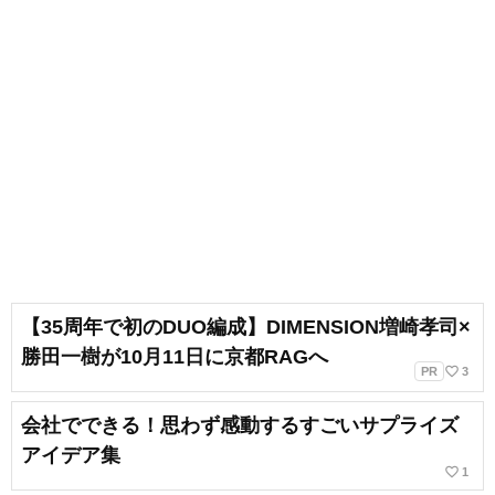
【35周年で初のDUO編成】DIMENSION増崎孝司×
勝田一樹が10月11日に京都RAGへ
favorite_border
PR
3
会社でできる！思わず感動するすごいサプライズ
アイデア集
favorite_border
1