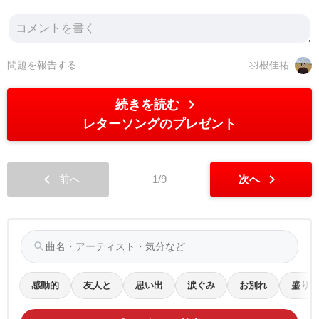
問題を報告する
羽根佳祐
chevron_right
続きを読む
レターソングのプレゼント
chevron_left
chevron_right
前へ
1/9
次へ
search
感動的
友人と
思い出
涙ぐみ
お別れ
盛り上