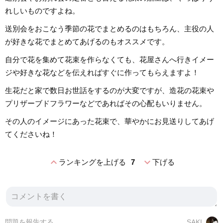
れしいものですよね。
送別会をおこなう季節の花でまとめるのはもちろん、主役の人
が好きな花でまとめてあげるのもオススメです。
自分で花を集めて花束を作らなくても、花屋さんへ行きイメー
ジや好きな花などを伝えればすぐに作ってもらえますよ！
生花だと家で数日お世話をするのが大変ですが、造花の花束や
プリザーブドフラワーなどであればその心配もいりません。
その人のイメージにあった花束で、華やかにお見送りしてあげ
てくださいね！
expand_less
expand_more
ランキングを上げる
7
下げる
問題を報告する
SAKI