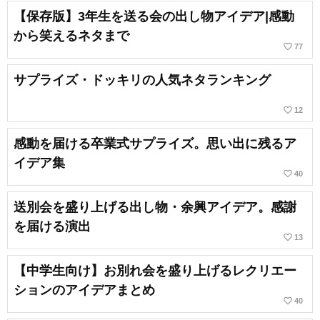
【保存版】3年生を送る会の出し物アイデア|感動
から笑えるネタまで
favorite_border
77
サプライズ・ドッキリの人気ネタランキング
favorite_border
12
感動を届ける卒業式サプライズ。思い出に残るア
イデア集
favorite_border
40
送別会を盛り上げる出し物・余興アイデア。感謝
を届ける演出
favorite_border
13
【中学生向け】お別れ会を盛り上げるレクリエー
ションのアイデアまとめ
favorite_border
40