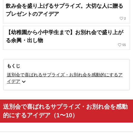
飲み会を盛り上げるサプライズ。大切な人に贈る
プレゼントのアイデア
favorite_border
2
【幼稚園から小中学生まで】お別れ会で盛り上が
る余興・出し物
favorite_border
55
もくじ
送別会で喜ばれるサプライズ・お別れ会を感動的にするア
expand_more
イデア
送別会で喜ばれるサプライズ・お別れ会を感動
的にするアイデア（1〜10）