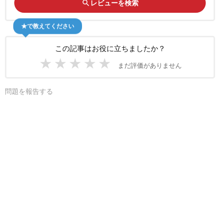
search
レビューを検索
★で教えてください
この記事はお役に立ちましたか？
★
★
★
★
★
まだ評価がありません
問題を報告する