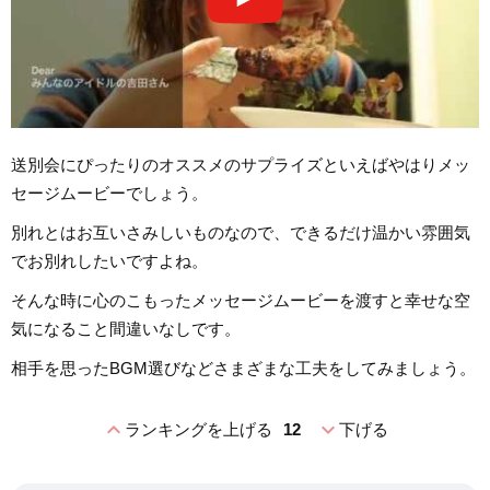
送別会にぴったりのオススメのサプライズといえばやはりメッ
セージムービーでしょう。
別れとはお互いさみしいものなので、できるだけ温かい雰囲気
でお別れしたいですよね。
そんな時に心のこもったメッセージムービーを渡すと幸せな空
気になること間違いなしです。
相手を思ったBGM選びなどさまざまな工夫をしてみましょう。
expand_less
expand_more
ランキングを上げる
12
下げる