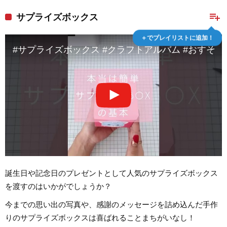
playlist_add
サプライズボックス
＋でプレイリストに追加！
#サプライズボックス #クラフトアルバム #おすそ分
誕生日や記念日のプレゼントとして人気のサプライズボックス
を渡すのはいかがでしょうか？
今までの思い出の写真や、感謝のメッセージを詰め込んだ手作
りのサプライズボックスは喜ばれることまちがいなし！