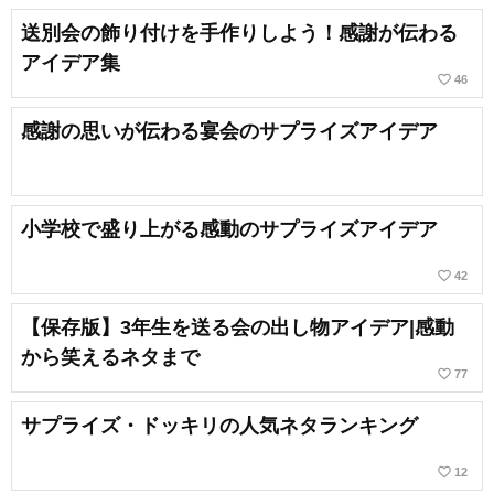
送別会の飾り付けを手作りしよう！感謝が伝わる
アイデア集
favorite_border
46
感謝の思いが伝わる宴会のサプライズアイデア
小学校で盛り上がる感動のサプライズアイデア
favorite_border
42
【保存版】3年生を送る会の出し物アイデア|感動
から笑えるネタまで
favorite_border
77
サプライズ・ドッキリの人気ネタランキング
favorite_border
12