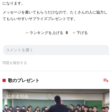
になります。
メッセージを書いてもらうだけなので、たくさんの人に協力し
てもらいやすいサプライズプレゼントです。
expand_less
expand_more
ランキングを上げる
8
下げる
問題を報告する
playlist_add
歌のプレゼント
結衣送別会