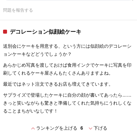
問題を報告する
デコレーション似顔絵ケーキ
送別会にケーキを用意する、という方には似顔絵のデコレーシ
ョンケーキなどどうでしょうか？
あらかじめ写真を渡しておけば食用インクでケーキに写真を印
刷してくれるケーキ屋さんもたくさんありますよね。
最近ではネット注文できるお店も増えてきています。
サプライズで登場したケーキに自分の顔が書いてあったら……
きっと笑いながらも驚きと準備してくれた気持ちにうれしくな
ることまちがいなしです！
expand_less
expand_more
ランキングを上げる
6
下げる