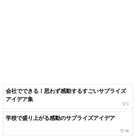
会社でできる！思わず感動するすごいサプライズ
アイデア集
favorite_border
1
学校で盛り上がる感動のサプライズアイデア
favorite_border
16