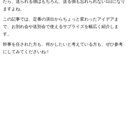
たら、送られる側はもちろん、送る側も忘れられない1日になり
「聴いてみたい！」思えるような
至るまで、いちボカ
記事を届けられたらと思っていま
ジナル楽曲を発表し
ますよね。
す！
す。邦楽ロック、ボ
得意ジャンルです。
この記事では、定番の演出からちょっと変わったアイデアま
で、お別れ会や送別会で使えるサプライズを幅広く紹介しま
す。
幹事を任された方も、何かしたいと考えている方も、ぜひ参考
にしてみてくださいね！